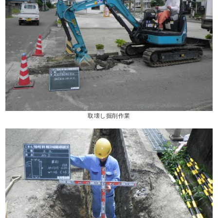
取壊し掘削作業