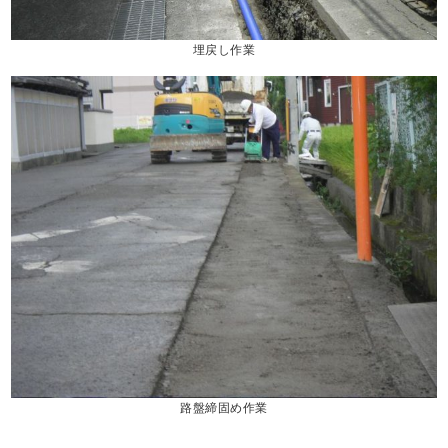
埋戻し作業
路盤締固め作業