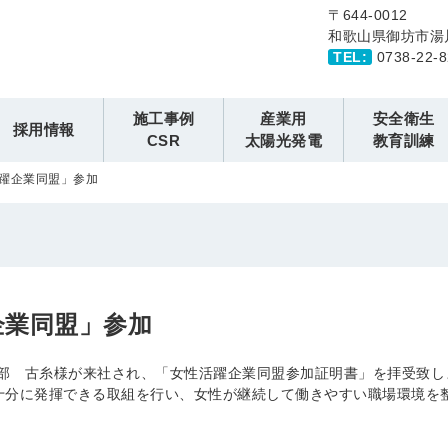
〒644-0012
和歌山県御坊市湯
TEL:
0738-22
施工事例
産業用
安全衛生
採用情報
CSR
太陽光発電
教育訓練
躍企業同盟」参加
企業同盟」参加
興部 古糸様が来社され、「女性活躍企業同盟参加証明書」を拝受致
十分に発揮できる取組を行い、女性が継続して働きやすい職場環境を