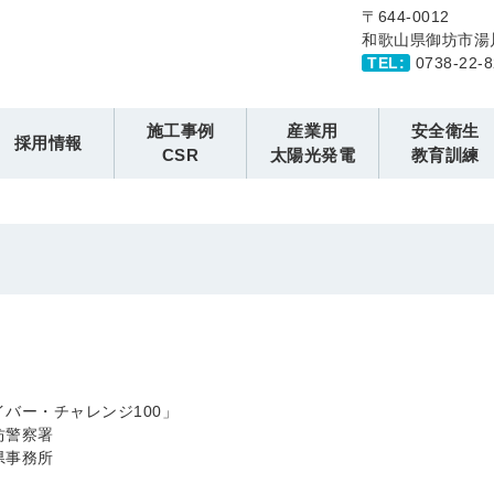
〒644-0012
和歌山県御坊市湯
TEL:
0738-22
施工事例
産業用
安全衛生
採用情報
CSR
太陽光発電
教育訓練
バー・チャレンジ100」
坊警察署
県事務所